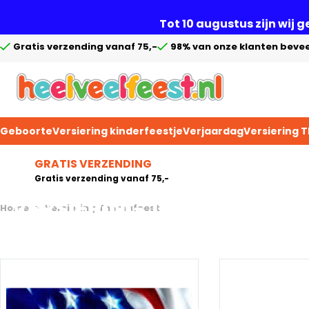
Tot 10 augustus zijn wij 
Gratis verzending vanaf 75,-
98% van onze klanten bevee
Geboorte
Versiering kinderfeestje
Verjaardag
Versiering 
Ga naar de inhoud
GRATIS VERZENDING
Gratis verzending vanaf 75,-
VERSIERING THEMAFEEST
Home
>
Versiering Themafeest