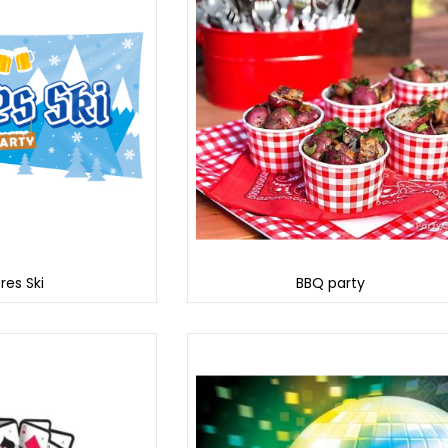
res Ski
BBQ party