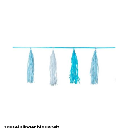
Tassel slinger blauw wit