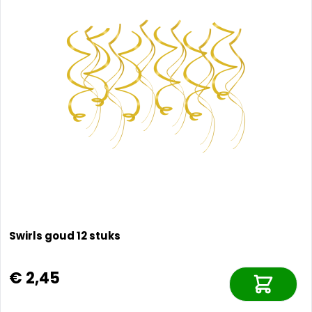
Swirls goud 12 stuks
€ 2,45