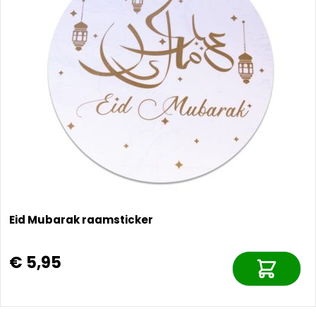
Eid Mubarak raamsticker
€ 5,95