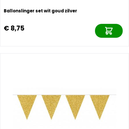
Ballonslinger set wit goud zilver
€ 8,75