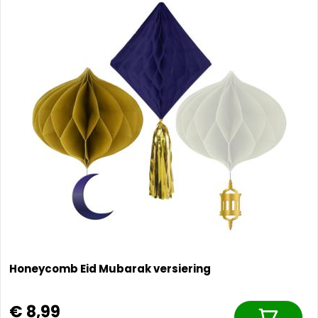
Honeycomb Eid Mubarak versiering
€ 8,99