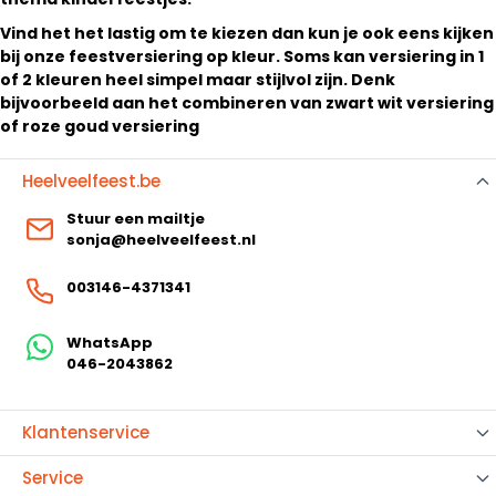
Vind het het lastig om te kiezen dan kun je ook eens kijken
bij onze feestversiering op kleur. Soms kan versiering in 1
of 2 kleuren heel simpel maar stijlvol zijn. Denk
bijvoorbeeld aan het combineren van zwart wit versiering
of roze goud versiering
Heelveelfeest.be
Stuur een mailtje
sonja@heelveelfeest.nl
003146-4371341
WhatsApp
046-2043862
Klantenservice
Service