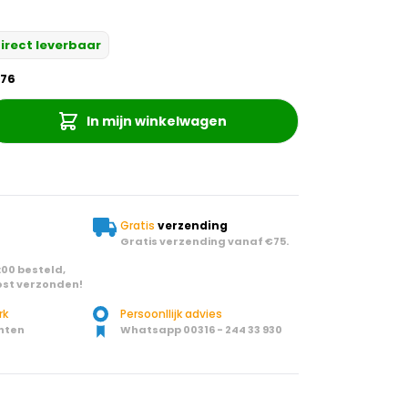
irect leverbaar
776
In mijn winkelwagen
Gratis
verzending
Gratis verzending vanaf €75.
00 besteld,
st verzonden!
rk
Persoonllijk advies
nten
Whatsapp 00316 - 244 33 930