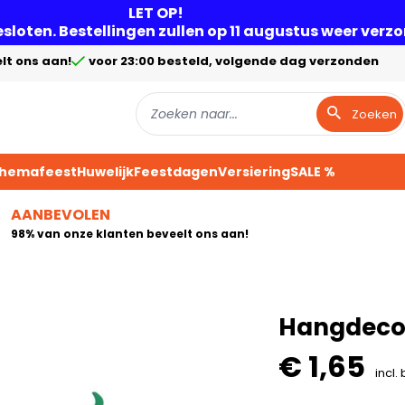
LET OP!
gesloten. Bestellingen zullen op 11 augustus weer ver
lt ons aan!
voor 23:00 besteld, volgende dag verzonden
Zoeken
Themafeest
Huwelijk
Feestdagen
Versiering
SALE %
AANBEVOLEN
98% van onze klanten beveelt ons aan!
Hangdecora
€ 1,65
incl.