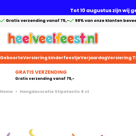
Tot 10 augustus zijn wij 
Gratis verzending vanaf 75,-
98% van onze klanten bevee
Geboorte
Versiering kinderfeestje
Verjaardag
Versiering 
Ga naar de inhoud
GRATIS VERZENDING
Gratis verzending vanaf 75,-
Home
>
Hangdecoratie Stipetastic 6 st