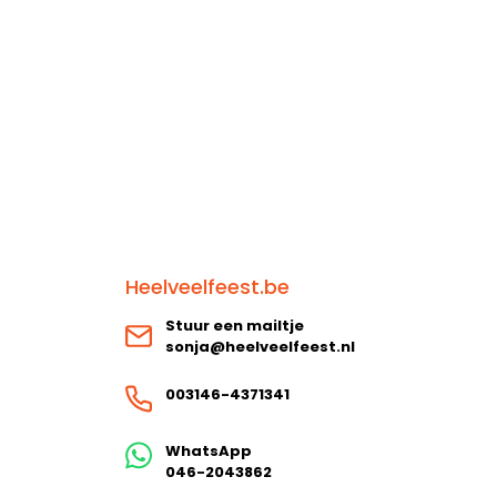
Heelveelfeest.be
Stuur een mailtje
sonja@heelveelfeest.nl
003146-4371341
WhatsApp
046-2043862