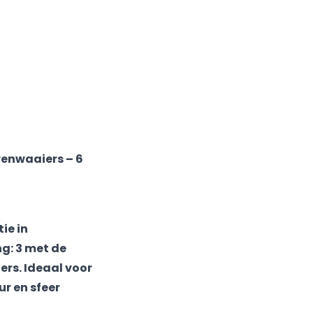
enwaaiers – 6
ie in
ng: 3 met de
ers. Ideaal voor
ur en sfeer