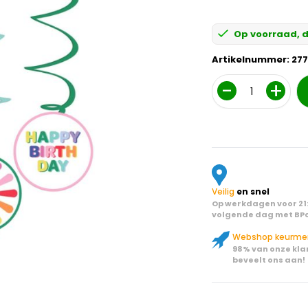
Op voorraad, d
Artikelnummer:
27
Aantal
Veilig
en snel
Op werkdagen voor 21:
volgende dag met BPo
Webshop keurme
98% van onze kla
beveelt ons aan!