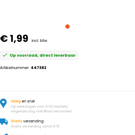
€ 1,99
incl. btw
Op voorraad, direct leverbaar
Artikelnummer:
447382
Veilig
en snel
Op werkdagen voor 21:00 besteld,
volgende dag met BPost verzonden!
Gratis
verzending
Gratis verzending vanaf €75.