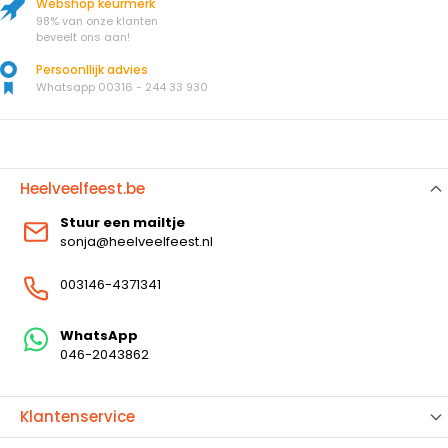
Webshop keurmerk
98% van onze klanten
beveelt ons aan!
Persoonllijk advies
Whatsapp 00316 - 244 33 930
Heelveelfeest.be
Stuur een mailtje
sonja@heelveelfeest.nl
003146-4371341
WhatsApp
046-2043862
Klantenservice