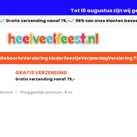
Tot 10 augustus zijn wij 
Gratis verzending vanaf 75,-
98% van onze klanten bevee
Geboorte
Versiering kinderfeestje
Verjaardag
Versiering 
Ga naar de inhoud
GRATIS VERZENDING
Gratis verzending vanaf 75,-
Home
>
Vlaggenlijn prinses, 6 m