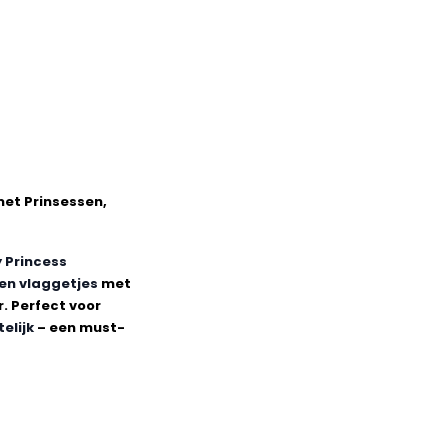
met Prinsessen,
y Princess
en vlaggetjes
met
. Perfect voor
telijk
– een must-