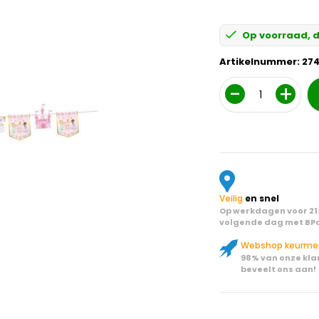
Op voorraad, d
Artikelnummer:
27
Aantal
Veilig
en snel
Op werkdagen voor 21:
volgende dag met BPo
Webshop keurme
98% van onze kla
beveelt ons aan!