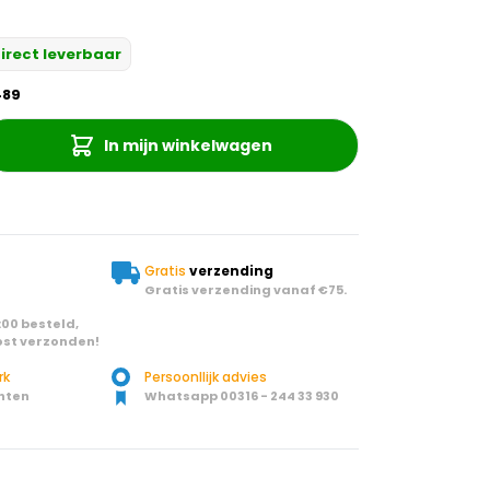
irect leverbaar
489
In mijn winkelwagen
Gratis
verzending
Gratis verzending vanaf €75.
00 besteld,
st verzonden!
rk
Persoonllijk advies
nten
Whatsapp 00316 - 244 33 930