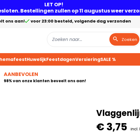
LET OP!
gesloten. Bestellingen zullen op 11 augustus weer ver
lt ons aan!
voor 23:00 besteld, volgende dag verzonden
Zoeken
Themafeest
Huwelijk
Feestdagen
Versiering
SALE %
AANBEVOLEN
98% van onze klanten beveelt ons aan!
Vlaggenlij
€ 3,75
incl.