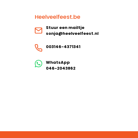
Heelveelfeest.be
Stuur een mailtje
sonja@heelveelfeest.nl
003146-4371341
WhatsApp
046-2043862