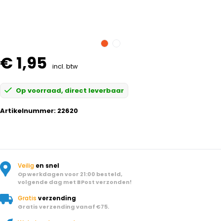
€ 1,95
incl. btw
Op voorraad, direct leverbaar
Artikelnummer:
22620
Veilig
en snel
Op werkdagen voor 21:00 besteld,
volgende dag met BPost verzonden!
Gratis
verzending
Gratis verzending vanaf €75.