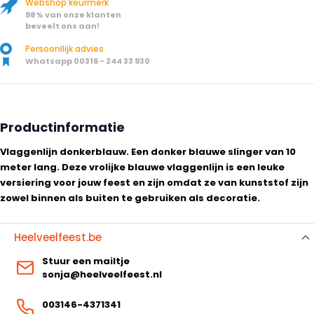
Webshop keurmerk
98% van onze klanten
beveelt ons aan!
Persoonllijk advies
Whatsapp 00316 - 244 33 930
Productinformatie
Vlaggenlijn donkerblauw. Een donker blauwe slinger van 10
meter lang. Deze vrolijke blauwe vlaggenlijn is een leuke
versiering voor jouw feest en zijn omdat ze van kunststof zijn
zowel binnen als buiten te gebruiken als decoratie.
Heelveelfeest.be
Stuur een mailtje
sonja@heelveelfeest.nl
003146-4371341