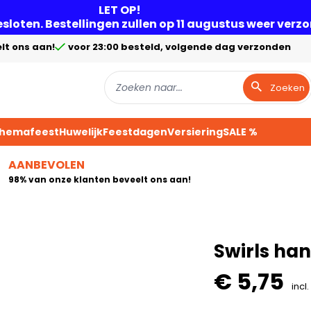
LET OP!
gesloten. Bestellingen zullen op 11 augustus weer ver
lt ons aan!
voor 23:00 besteld, volgende dag verzonden
Zoeken
Themafeest
Huwelijk
Feestdagen
Versiering
SALE %
AANBEVOLEN
98% van onze klanten beveelt ons aan!
Swirls han
€ 5,75
incl