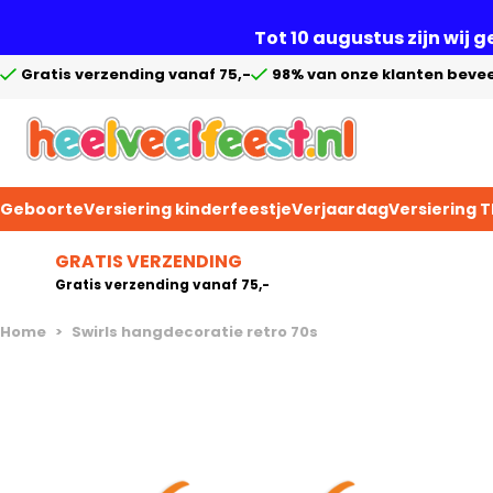
Tot 10 augustus zijn wij 
Gratis verzending vanaf 75,-
98% van onze klanten bevee
Geboorte
Versiering kinderfeestje
Verjaardag
Versiering 
Ga naar de inhoud
GRATIS VERZENDING
Gratis verzending vanaf 75,-
Home
>
Swirls hangdecoratie retro 70s