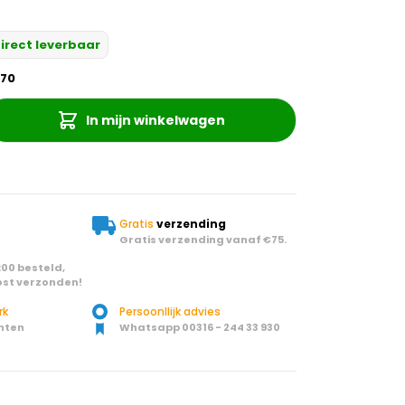
irect leverbaar
-70
In mijn winkelwagen
Gratis
verzending
Gratis verzending vanaf €75.
00 besteld,
st verzonden!
rk
Persoonllijk advies
nten
Whatsapp 00316 - 244 33 930