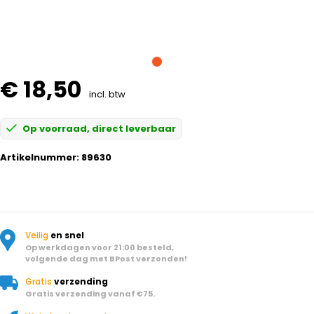
€ 18,50
incl. btw
Op voorraad, direct leverbaar
Artikelnummer:
89630
Veilig
en snel
Op werkdagen voor 21:00 besteld,
volgende dag met BPost verzonden!
Gratis
verzending
Gratis verzending vanaf €75.