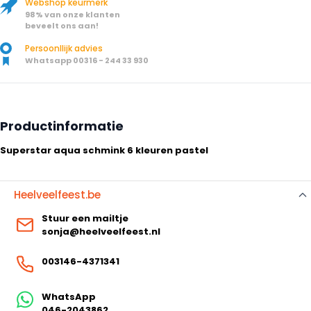
Webshop keurmerk
98% van onze klanten
beveelt ons aan!
Persoonllijk advies
Whatsapp 00316 - 244 33 930
Productinformatie
Superstar aqua schmink 6 kleuren pastel
Heelveelfeest.be
Stuur een mailtje
sonja@heelveelfeest.nl
003146-4371341
WhatsApp
046-2043862