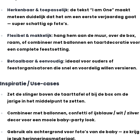
Herkenbaar & toepasselijk
: de tekst “I am One” maakt
meteen duidelijk dat het om een eerste verjaardag gaat
— super schattig op foto’s.
Flexibel & makkelijk
: hang hem aan de muur, over de box,
raam, of combineer met ballonnen en taartdecoratie voor
een complete feestsetting.
Betaalbaar & eenvoudig
: ideaal voor ouders of
feestorganisatoren die snel en voordelig willen versieren.
Inspiratie / Use-cases
Zet de slinger boven de taarttafel of bij de box om de
jarige in het middelpunt te zetten.
Combineer met ballonnen, confetti of ijsblauw / wit / zilver
decor voor een mooie baby-party look.
Gebruik als achtergrond voor foto’s van de baby — zo krijg
je leuk herinneringsmateriaal.