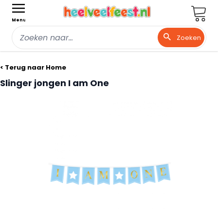
Wink
Menu
Zoeken
Ga naar de inhoud
< Terug naar Home
Slinger jongen I am One