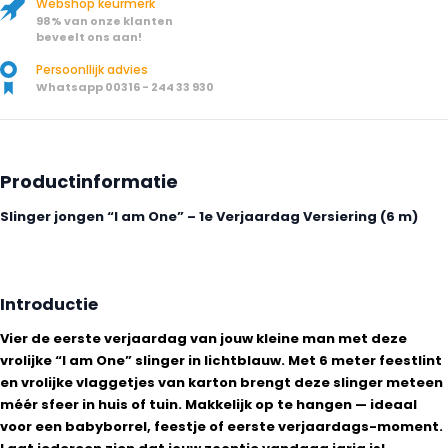
Webshop keurmerk
98% van onze klanten
beveelt ons aan!
Persoonllijk advies
Whatsapp 00316 - 244 33 930
Productinformatie
Slinger jongen “I am One” – 1e Verjaardag Versiering (6 m)
Introductie
Vier de eerste verjaardag van jouw kleine man met deze
vrolijke “I am One” slinger in lichtblauw. Met 6 meter feestlint
en vrolijke vlaggetjes van karton brengt deze slinger meteen
méér sfeer in huis of tuin. Makkelijk op te hangen — ideaal
voor een babyborrel, feestje of eerste verjaardags-moment.