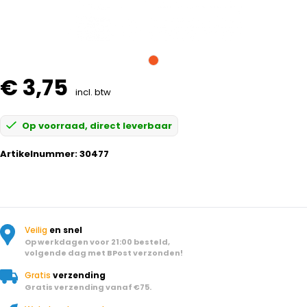
€ 3,75
incl. btw
Op voorraad, direct leverbaar
Artikelnummer:
30477
Veilig
en snel
Op werkdagen voor 21:00 besteld,
volgende dag met BPost verzonden!
Gratis
verzending
Gratis verzending vanaf €75.