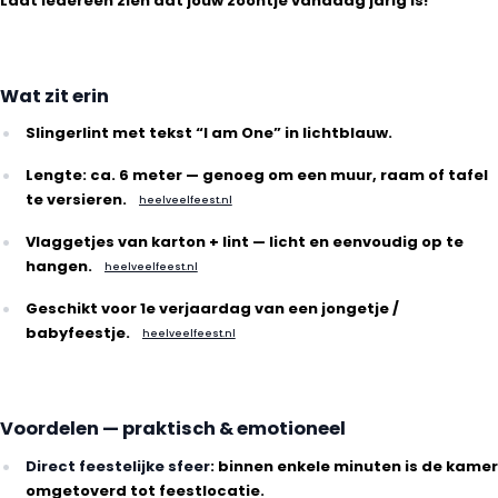
Laat iedereen zien dat jouw zoontje vandaag jarig is!
Wat zit erin
Slingerlint met tekst “I am One” in lichtblauw.
Lengte: ca. 6 meter — genoeg om een muur, raam of tafel
te versieren.
heelveelfeest.nl
Vlaggetjes van karton + lint — licht en eenvoudig op te
hangen.
heelveelfeest.nl
Geschikt voor 1e verjaardag van een jongetje /
babyfeestje.
heelveelfeest.nl
Voordelen — praktisch & emotioneel
Direct feestelijke sfeer
: binnen enkele minuten is de kamer
omgetoverd tot feestlocatie.