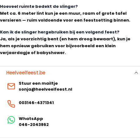
Hoeveel ruimte bedekt de slinger?
Met ca. 6 meter lint kun je een muur, raam of grote tafel
versieren — ruim voldoende voor een feestsetting binnen.
Kan ik de slinger hergebruiken bij een volgend feest?
Ja, als je voorzichtig bent (en hem droog bewaart), kun je
hem opnieuw gebruiken voor bijvoorbeeld een klein
verjaardagje of babyshower.
Heelveelfeest.be
Stuur een mailtje
sonja@heelveelfeest.nl
003146-4371341
WhatsApp
046-2043862