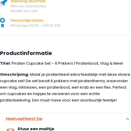
Webshop keurmerk
98% van onze klanten
beveelt ons aan!
Persoonllijk advies
Whatsapp 00316 - 244 33 930
Productinformatie
Titel:
Piraten Cupcake Set – 6 Prikkers | Piratenboot, Vlag & Meer
Omschrijving:
Maak je piratenfeest extra feestelijk met deze stoere
cupcake set! De set bevat 6 prikkers met piratenthema, waaronder
een vlag, inktvissen, een piratenboot, een krab en een fles. Perfect
om cupcakes en hapjes te versieren voor een echte
piratenbeleving. Een must-have voor een avontuurlijk feestje!
Heelveelfeest.be
Stuur een mailtje