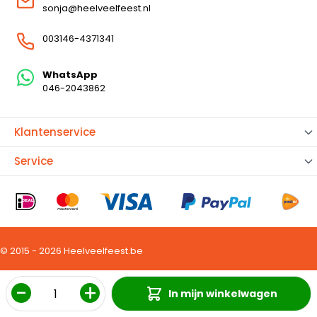
sonja@heelveelfeest.nl
003146-4371341
WhatsApp
046-2043862
Klantenservice
Service
© 2015 - 2026 Heelveelfeest.be
Aantal
In mijn winkelwagen