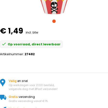
€ 1,49
incl. btw
Op voorraad, direct leverbaar
Artikelnummer:
27482
Veilig
en snel
Op werkdagen voor 21:00 besteld,
volgende dag met BPost verzonden!
Gratis
verzending
Gratis verzending vanaf €75.