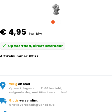
€ 4,95
incl. btw
Op voorraad, direct leverbaar
Artikelnummer:
63172
Veilig
en snel
Op werkdagen voor 21:00 besteld,
volgende dag met BPost verzonden!
Gratis
verzending
Gratis verzending vanaf €75.