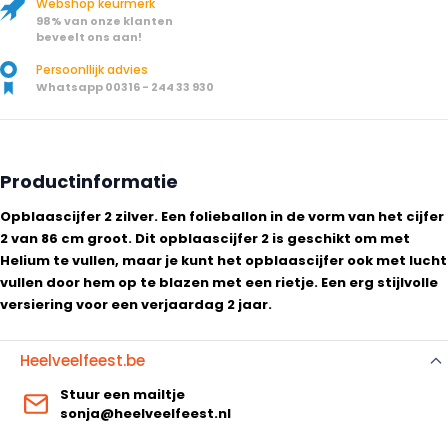
Webshop keurmerk
98% van onze klanten
beveelt ons aan!
Persoonllijk advies
Whatsapp 00316 - 244 33 930
Productinformatie
Opblaascijfer 2 zilver. Een folieballon in de vorm van het cijfer
2 van 86 cm groot. Dit opblaascijfer 2 is geschikt om met
Helium te vullen, maar je kunt het opblaascijfer ook met lucht
vullen door hem op te blazen met een rietje. Een erg stijlvolle
versiering voor een verjaardag 2 jaar.
Heelveelfeest.be
Stuur een mailtje
sonja@heelveelfeest.nl