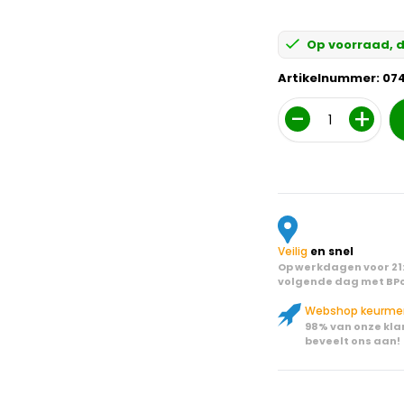
Op voorraad, d
Artikelnummer:
07
Aantal
Veilig
en snel
Op werkdagen voor 21:
volgende dag met BPo
Webshop keurme
98% van onze kla
beveelt ons aan!