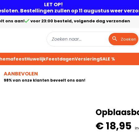
LET OP!
gesloten. Bestellingen zullen op 11 augustus weer ver
lt ons aan!
voor 23:00 besteld, volgende dag verzonden
Zoeken
Themafeest
Huwelijk
Feestdagen
Versiering
SALE %
AANBEVOLEN
98% van onze klanten beveelt ons aan!
Opblaasb
€ 18,95
in