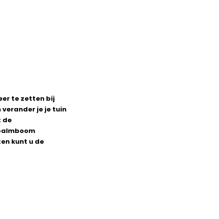
r te zetten bij
erander je je tuin
t de
 palmboom
en kunt u de
t