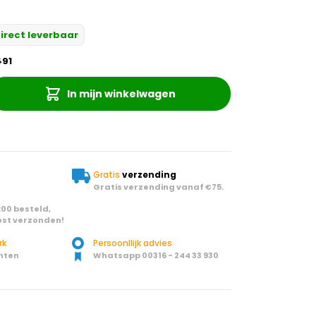
irect leverbaar
491
In mijn winkelwagen
Gratis
verzending
Gratis verzending vanaf €75.
00 besteld,
st verzonden!
rk
Persoonllijk advies
nten
Whatsapp 00316 - 244 33 930