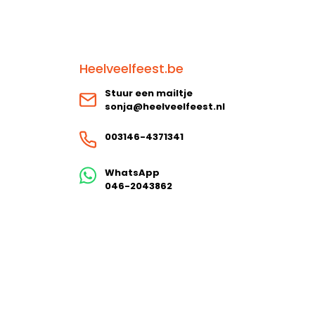
Heelveelfeest.be
Stuur een mailtje
sonja@heelveelfeest.nl
003146-4371341
WhatsApp
046-2043862