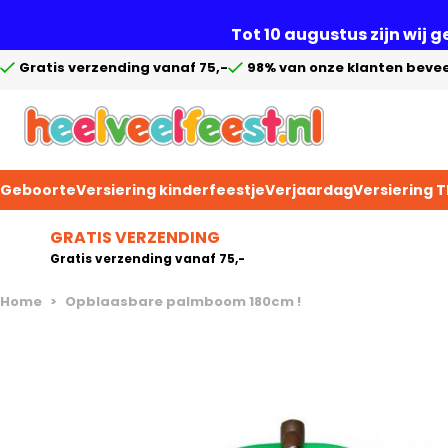
Tot 10 augustus zijn wij 
Gratis verzending vanaf 75,-
98% van onze klanten bevee
Geboorte
Versiering kinderfeestje
Verjaardag
Versiering 
Ga naar de inhoud
GRATIS VERZENDING
Gratis verzending vanaf 75,-
Home
>
Opblaasbare palmboom 180cm !