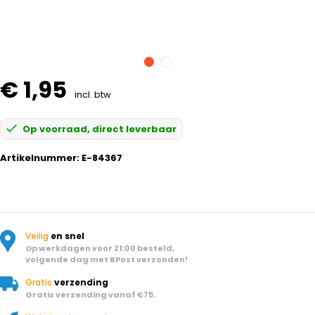
€ 1,95
incl. btw
Op voorraad, direct leverbaar
Artikelnummer:
E-84367
Veilig
en snel
Op werkdagen voor 21:00 besteld,
volgende dag met BPost verzonden!
Gratis
verzending
Gratis verzending vanaf €75.