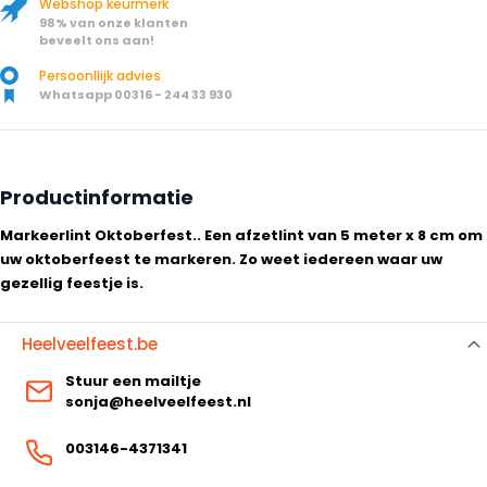
Webshop keurmerk
98% van onze klanten
beveelt ons aan!
Persoonllijk advies
Whatsapp 00316 - 244 33 930
Productinformatie
Markeerlint Oktoberfest.. Een afzetlint van 5 meter x 8 cm om
uw oktoberfeest te markeren. Zo weet iedereen waar uw
gezellig feestje is.
Heelveelfeest.be
Stuur een mailtje
sonja@heelveelfeest.nl
003146-4371341