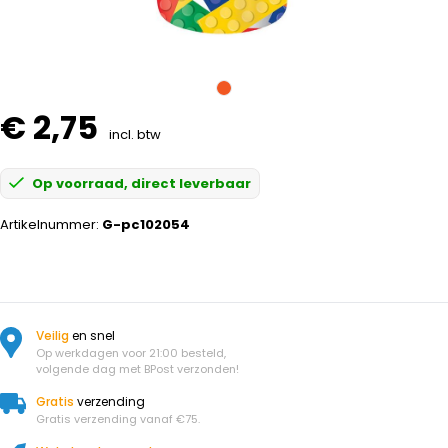
€ 2,75
incl. btw
Op voorraad, direct leverbaar
Artikelnummer:
G-pc102054
Veilig
en snel
Op werkdagen voor 21:00 besteld,
volgende dag met BPost verzonden!
Gratis
verzending
Gratis verzending vanaf €75.