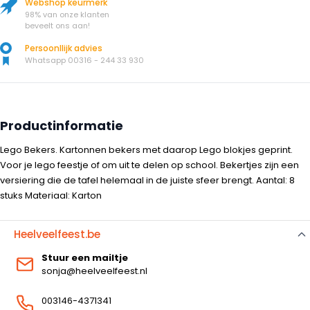
Webshop keurmerk
98% van onze klanten
beveelt ons aan!
Persoonllijk advies
Whatsapp 00316 - 244 33 930
Productinformatie
Lego Bekers. Kartonnen bekers met daarop Lego blokjes geprint.
Voor je lego feestje of om uit te delen op school. Bekertjes zijn een
versiering die de tafel helemaal in de juiste sfeer brengt. Aantal: 8
stuks Materiaal: Karton
Heelveelfeest.be
Stuur een mailtje
sonja@heelveelfeest.nl
003146-4371341