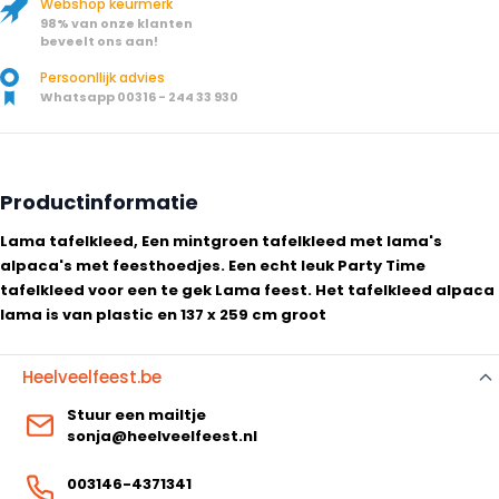
Webshop keurmerk
98% van onze klanten
beveelt ons aan!
Persoonllijk advies
Whatsapp 00316 - 244 33 930
Productinformatie
Lama tafelkleed, Een mintgroen tafelkleed met lama's
alpaca's met feesthoedjes. Een echt leuk Party Time
tafelkleed voor een te gek Lama feest. Het tafelkleed alpaca
lama is van plastic en 137 x 259 cm groot
Heelveelfeest.be
Stuur een mailtje
sonja@heelveelfeest.nl
003146-4371341