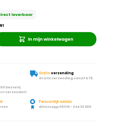
irect leverbaar
91
In mijn winkelwagen
Gratis
verzending
Gratis verzending vanaf €75.
00 besteld,
st verzonden!
rk
Persoonllijk advies
nten
Whatsapp 00316 - 244 33 930