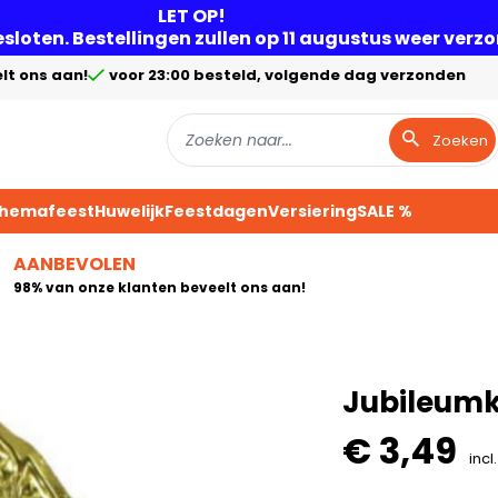
LET OP!
gesloten. Bestellingen zullen op 11 augustus weer ver
lt ons aan!
voor 23:00 besteld, volgende dag verzonden
Zoeken
Themafeest
Huwelijk
Feestdagen
Versiering
SALE %
AANBEVOLEN
98% van onze klanten beveelt ons aan!
Jubileumkr
€ 3,49
incl