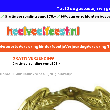
Tot 10 augustus zijn wij 
Gratis verzending vanaf 75,-
98% van onze klanten bevee
Geboorte
Versiering kinderfeestje
Verjaardag
Versiering 
Ga naar de inhoud
GRATIS VERZENDING
Gratis verzending vanaf 75,-
Home
>
Jubileumkrans 50 jarig huwelijk