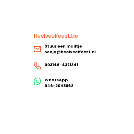
Heelveelfeest.be
Stuur een mailtje
sonja@heelveelfeest.nl
003146-4371341
WhatsApp
046-2043862