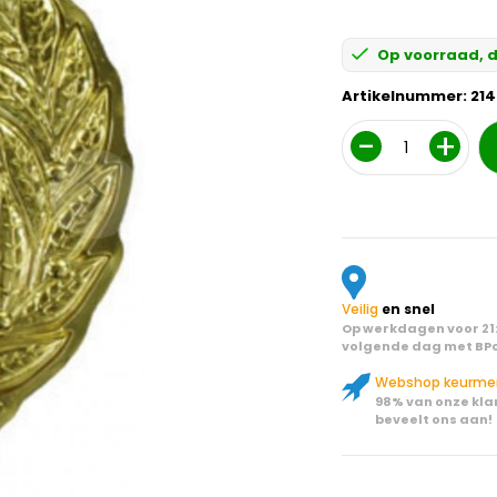
Op voorraad, d
Artikelnummer:
214
Aantal
Veilig
en snel
Op werkdagen voor 21:
volgende dag met BPo
Webshop keurme
98% van onze kla
beveelt ons aan!