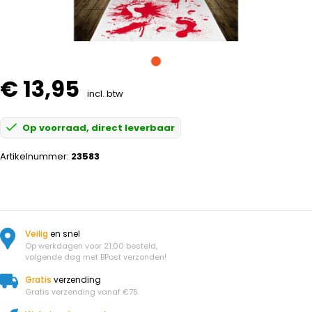
€ 13,95
incl. btw
Op voorraad, direct leverbaar
Artikelnummer:
23583
Veilig
en snel
Op werkdagen voor 21:00 besteld,
volgende dag met BPost verzonden!
Gratis
verzending
Gratis verzending vanaf €75.