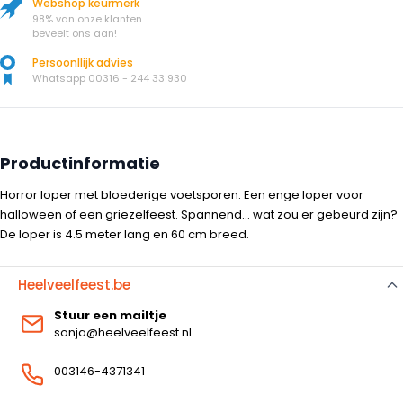
Webshop keurmerk
98% van onze klanten
beveelt ons aan!
Persoonllijk advies
Whatsapp 00316 - 244 33 930
Productinformatie
Horror loper met bloederige voetsporen. Een enge loper voor
halloween of een griezelfeest. Spannend... wat zou er gebeurd zijn?
De loper is 4.5 meter lang en 60 cm breed.
Heelveelfeest.be
Stuur een mailtje
sonja@heelveelfeest.nl
003146-4371341