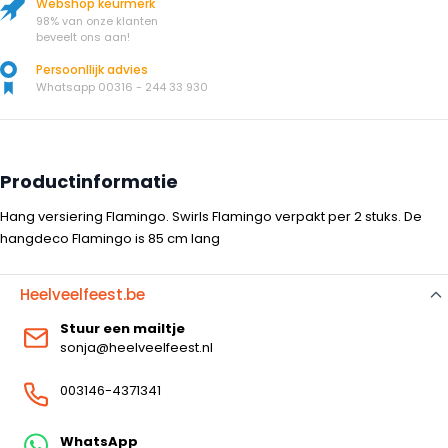
Webshop keurmerk
98% van onze klanten
beveelt ons aan!
Persoonllijk advies
Whatsapp 00316 - 244 33 930
Productinformatie
Hang versiering Flamingo. Swirls Flamingo verpakt per 2 stuks. De
hangdeco Flamingo is 85 cm lang
Heelveelfeest.be
Stuur een mailtje
sonja@heelveelfeest.nl
003146-4371341
WhatsApp