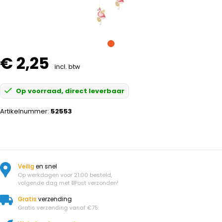
€ 2,25
incl. btw
Op voorraad, direct leverbaar
Artikelnummer:
52553
Veilig
en snel
Op werkdagen voor 21:00 besteld,
volgende dag met BPost verzonden!
Gratis
verzending
Gratis verzending vanaf €75.