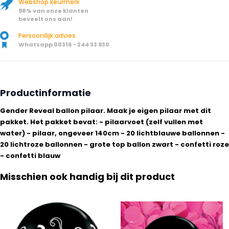
Webshop keurmerk
98% van onze klanten
beveelt ons aan!
Persoonllijk advies
Whatsapp 00316 - 244 33 930
Productinformatie
Gender Reveal ballon pilaar. Maak je eigen pilaar met dit
pakket. Het pakket bevat: - pilaarvoet (zelf vullen met
water) - pilaar, ongeveer 140cm - 20 lichtblauwe ballonnen -
20 lichtroze ballonnen - grote top ballon zwart - confetti roze
- confetti blauw
Misschien ook handig bij dit product