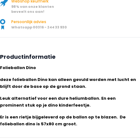
Webshop keurmerk
98% van onze klanten
beveelt ons aan!
Persoonllijk advies
Whatsapp 00316 - 244 33 930
Productinformatie
Folieballon Dino
deze folieballon Dino kan alleen gevuld worden met lucht en
blijft door de base op de grond staan.
Leuk alternatief voor een dure heliumballon. En een
prominent stuk op je dino kinderfeestje.
Er is een rietje bijgeleverd op de ballon op te blazen. De
folieballon dino is 57x80 cm groot.