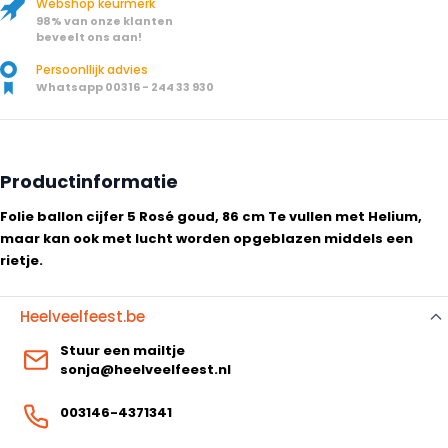
Webshop keurmerk
98% van onze klanten
beveelt ons aan!
Persoonllijk advies
Whatsapp 00316 - 244 33 930
Productinformatie
Folie ballon cijfer 5 Rosé goud, 86 cm Te vullen met Helium,
maar kan ook met lucht worden opgeblazen middels een
rietje.
Heelveelfeest.be
Stuur een mailtje
sonja@heelveelfeest.nl
003146-4371341