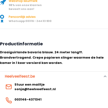
Webshop keurmerk
98% van onze klanten
beveelt ons aan!
Persoonllijk advies
Whatsapp 00316 - 244 33 930
Productinformatie
Draaiguirlande bavaria blauw. 24 meter lang!!!.
Brandvertragend. Crepe papieren slinger waarmee de hele
kamer in 1 keer versierd kan worden.
Heelveelfeest.be
Stuur een mailtje
sonja@heelveelfeest.nl
003146-4371341