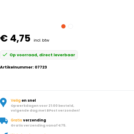
€ 4,75
incl. btw
Op voorraad, direct leverbaar
Artikelnummer:
07723
Veilig
en snel
Op werkdagen voor 21:00 besteld,
volgende dag met BPost verzonden!
Gratis
verzending
Gratis verzending vanaf €75.