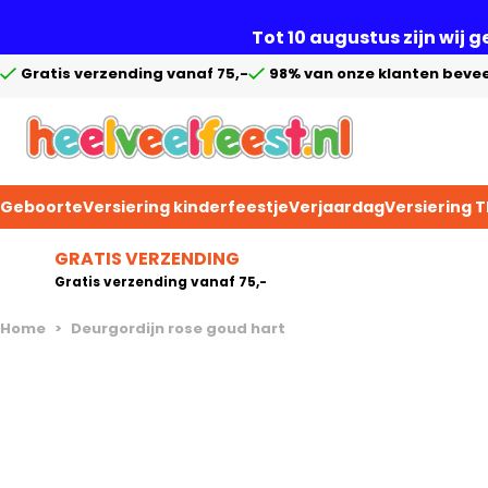
Tot 10 augustus zijn wij 
Gratis verzending vanaf 75,-
98% van onze klanten bevee
Geboorte
Versiering kinderfeestje
Verjaardag
Versiering 
Ga naar de inhoud
GRATIS VERZENDING
Gratis verzending vanaf 75,-
Home
>
Deurgordijn rose goud hart