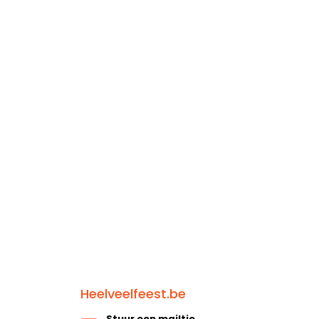
Heelveelfeest.be
Stuur een mailtje