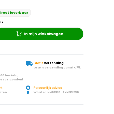
irect leverbaar
97
In mijn winkelwagen
Gratis
verzending
Gratis verzending vanaf €75.
00 besteld,
st verzonden!
rk
Persoonllijk advies
nten
Whatsapp 00316 - 244 33 930