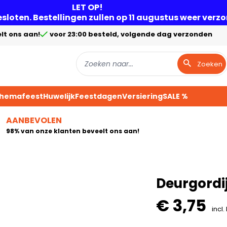
LET OP!
gesloten. Bestellingen zullen op 11 augustus weer ver
lt ons aan!
voor 23:00 besteld, volgende dag verzonden
Zoeken
Themafeest
Huwelijk
Feestdagen
Versiering
SALE %
AANBEVOLEN
98% van onze klanten beveelt ons aan!
Deurgordi
€ 3,75
incl.