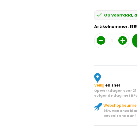
Op voorraad, d
Artikelnummer:
188
Aantal
Veilig
en snel
Op werkdagen voor 21:
volgende dag met BPo
Webshop keurme
98% van onze kla
beveelt ons aan!