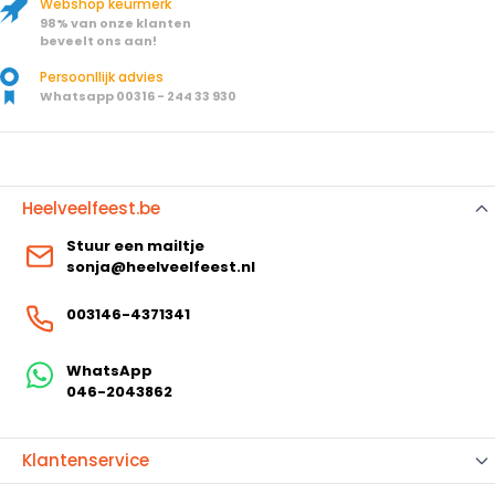
Webshop keurmerk
98% van onze klanten
beveelt ons aan!
Persoonllijk advies
Whatsapp 00316 - 244 33 930
Heelveelfeest.be
Stuur een mailtje
sonja@heelveelfeest.nl
003146-4371341
WhatsApp
046-2043862
Klantenservice