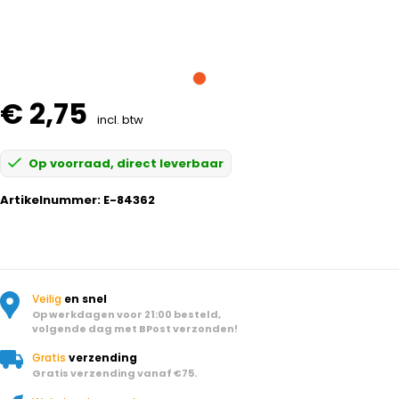
€ 2,75
incl. btw
Op voorraad, direct leverbaar
Artikelnummer:
E-84362
Veilig
en snel
Op werkdagen voor 21:00 besteld,
volgende dag met BPost verzonden!
Gratis
verzending
Gratis verzending vanaf €75.