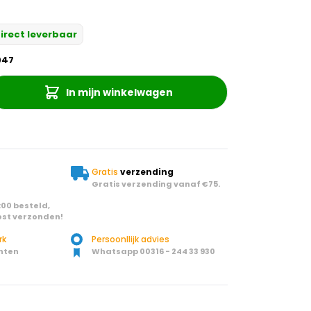
irect leverbaar
947
In mijn winkelwagen
Gratis
verzending
Gratis verzending vanaf €75.
00 besteld,
st verzonden!
rk
Persoonllijk advies
nten
Whatsapp 00316 - 244 33 930