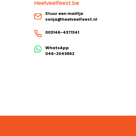
Heelveelfeest.be
Stuur een mailtje
sonja@heelveelfeest.nl
003146-4371341
WhatsApp
046-2043862