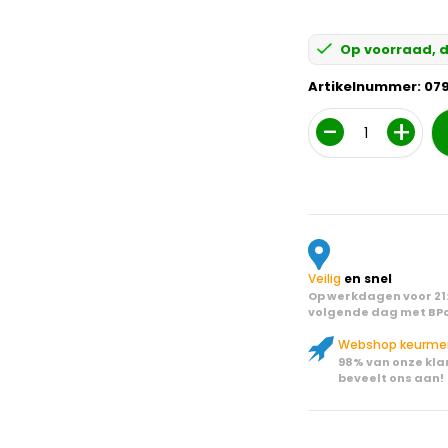
Op voorraad, d
Artikelnummer:
07
Aantal
Veilig
en snel
Op werkdagen voor 21:
volgende dag met BPo
Webshop keurme
98% van onze kla
beveelt ons aan!