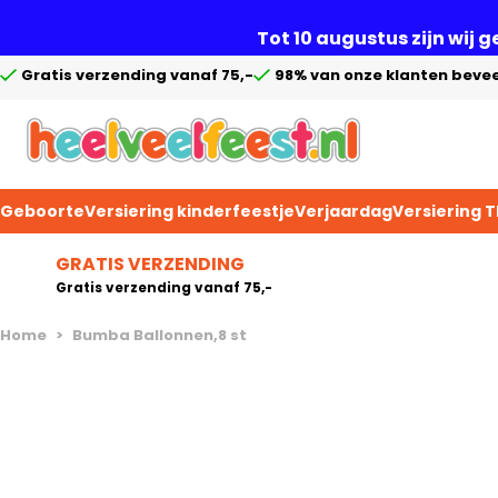
Tot 10 augustus zijn wij 
Gratis verzending vanaf 75,-
98% van onze klanten bevee
Geboorte
Versiering kinderfeestje
Verjaardag
Versiering 
Ga naar de inhoud
GRATIS VERZENDING
Gratis verzending vanaf 75,-
Home
>
Bumba Ballonnen,8 st