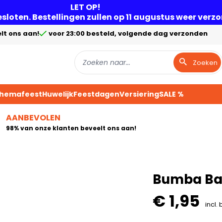
LET OP!
gesloten. Bestellingen zullen op 11 augustus weer ver
lt ons aan!
voor 23:00 besteld, volgende dag verzonden
Zoeken
Themafeest
Huwelijk
Feestdagen
Versiering
SALE %
AANBEVOLEN
98% van onze klanten beveelt ons aan!
Bumba Bal
€ 1,95
incl.