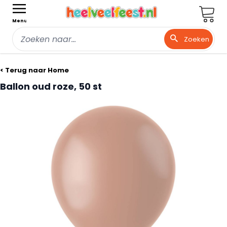
Wink
Menu
Zoeken
Ga naar de inhoud
< Terug naar Home
Ballon oud roze, 50 st