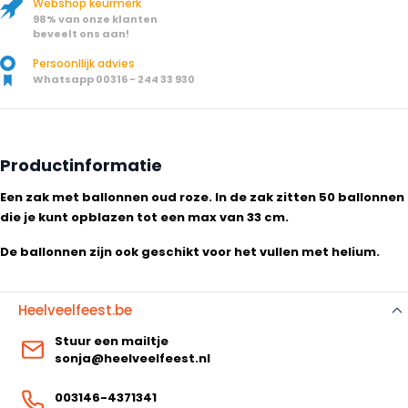
Webshop keurmerk
98% van onze klanten
beveelt ons aan!
Persoonllijk advies
Whatsapp 00316 - 244 33 930
Productinformatie
Een zak met ballonnen oud roze. In de zak zitten 50 ballonnen
die je kunt opblazen tot een max van 33 cm.
De ballonnen zijn ook geschikt voor het vullen met helium.
Heelveelfeest.be
Stuur een mailtje
sonja@heelveelfeest.nl
003146-4371341