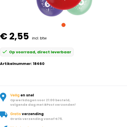
€ 2,55
incl. btw
Op voorraad, direct leverbaar
Artikelnummer:
18460
Veilig
en snel
Op werkdagen voor 21:00 besteld,
volgende dag met BPost verzonden!
Gratis
verzending
Gratis verzending vanaf €75.