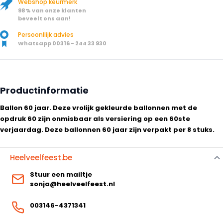
Webshop keurmerk
98% van onze klanten
beveelt ons aan!
Persoonllijk advies
Whatsapp 00316 - 244 33 930
Productinformatie
Ballon 60 jaar. Deze vrolijk gekleurde ballonnen met de
opdruk 60 zijn onmisbaar als versiering op een 60ste
verjaardag. Deze ballonnen 60 jaar zijn verpakt per 8 stuks.
Heelveelfeest.be
Stuur een mailtje
sonja@heelveelfeest.nl
003146-4371341