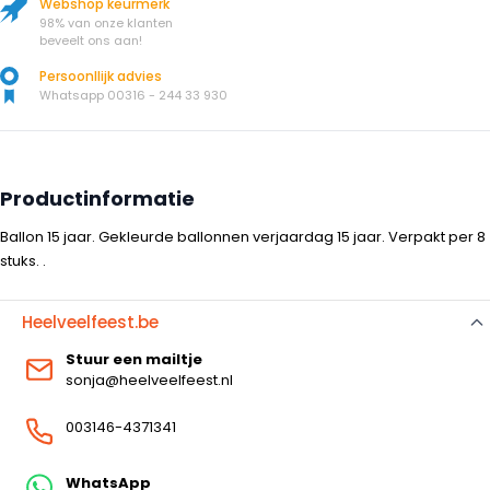
Webshop keurmerk
98% van onze klanten
beveelt ons aan!
Persoonllijk advies
Whatsapp 00316 - 244 33 930
Productinformatie
Ballon 15 jaar. Gekleurde ballonnen verjaardag 15 jaar. Verpakt per 8
stuks. .
Heelveelfeest.be
Stuur een mailtje
sonja@heelveelfeest.nl
003146-4371341
WhatsApp