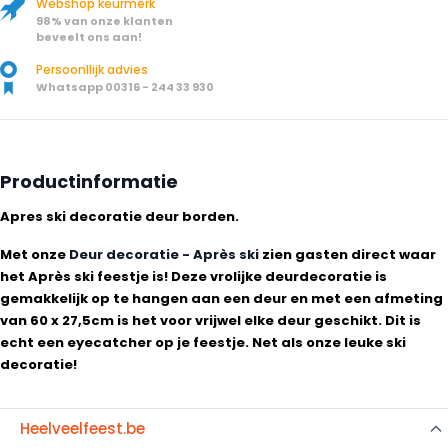
Webshop keurmerk
98% van onze klanten
beveelt ons aan!
Persoonllijk advies
Whatsapp 00316 - 244 33 930
Productinformatie
Apres ski decoratie deur borden.
Met onze
Deur decoratie - Après ski
zien gasten direct waar
het Après ski feestje is! Deze vrolijke deurdecoratie is
gemakkelijk op te hangen aan een deur en met een afmeting
van 60 x 27,5cm is het voor vrijwel elke deur geschikt. Dit is
echt een eyecatcher op je feestje. Net als onze leuke ski
decoratie!
Heelveelfeest.be