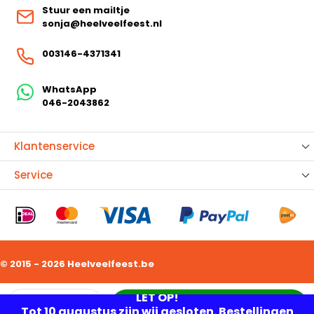
Stuur een mailtje
sonja@heelveelfeest.nl
003146-4371341
WhatsApp
046-2043862
Klantenservice
Service
© 2015 - 2026 Heelveelfeest.be
Aantal
LET OP!
In mijn winkelwagen
Tot 10 augustus zijn wij gesloten. Bestellingen