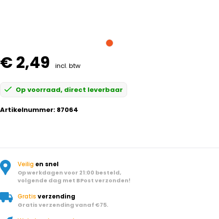
€ 2,49
incl. btw
Op voorraad, direct leverbaar
Artikelnummer:
87064
Veilig
en snel
Op werkdagen voor 21:00 besteld,
volgende dag met BPost verzonden!
Gratis
verzending
Gratis verzending vanaf €75.