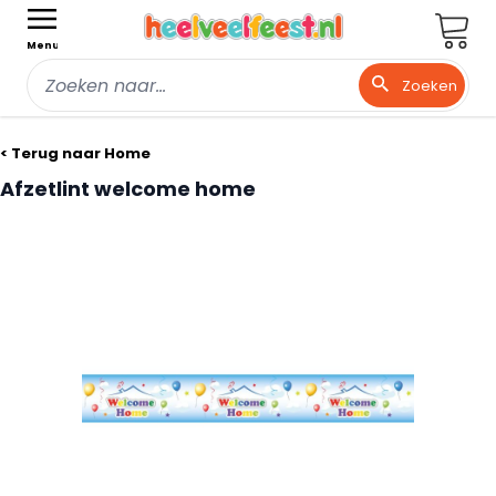
Wink
Menu
Zoeken
Ga naar de inhoud
< Terug naar Home
Afzetlint welcome home