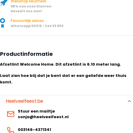
Webshop keurmerk
98% van onze klanten
beveelt ons aan!
Persoonllijk advies
Whatsapp 00316 - 244 33 930
Productinformatie
Afzetlint Welcome Home. Dit afzetlint is 6.10 meter lang.
Laat zien hoe blij dat je bent dat er een geliefde weer thuis
komt.
Heelveelfeest.be
Stuur een mailtje
sonja@heelveelfeest.nl
003146-4371341