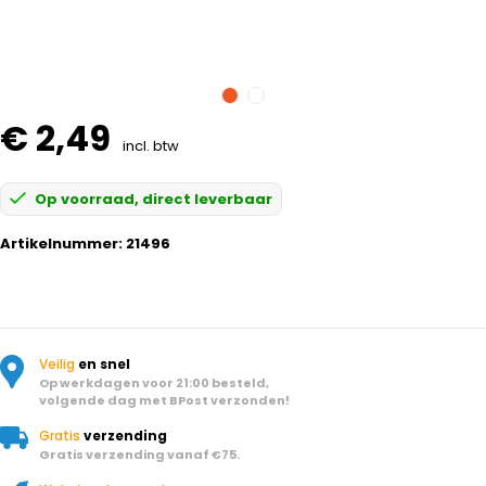
€ 2,49
incl. btw
Op voorraad, direct leverbaar
Artikelnummer:
21496
Veilig
en snel
Op werkdagen voor 21:00 besteld,
volgende dag met BPost verzonden!
Gratis
verzending
Gratis verzending vanaf €75.