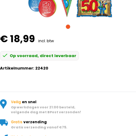
€ 18,99
incl. btw
Op voorraad, direct leverbaar
Artikelnummer:
22420
Veilig
en snel
Op werkdagen voor 21:00 besteld,
volgende dag met BPost verzonden!
Gratis
verzending
Gratis verzending vanaf €75.