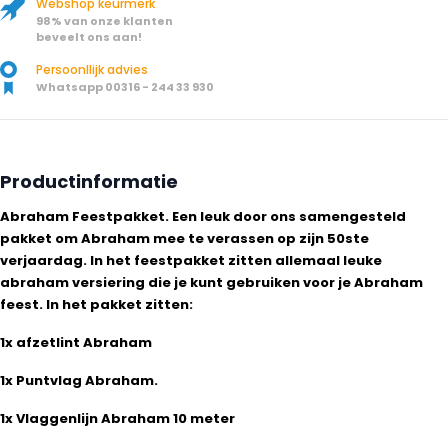
Webshop keurmerk
98% van onze klanten
beveelt ons aan!
Persoonllijk advies
Whatsapp 00316 - 244 33 930
Productinformatie
Abraham Feestpakket. Een leuk door ons samengesteld
pakket om Abraham mee te verassen op zijn 50ste
verjaardag. In het feestpakket zitten allemaal leuke
abraham versiering die je kunt gebruiken voor je Abraham
feest. In het pakket zitten:
1x afzetlint Abraham
1x Puntvlag Abraham.
1x Vlaggenlijn Abraham 10 meter